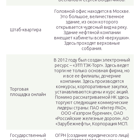
Головной офис находится в Москве.
Это большое, величественное
здание, из окон которого
открывается чудесный вид на реку.
Штаб-квартира
Здание нефтяной компании
вмещает кабинеты всей «верхушки».
Здесь проходят верховные
собрания.
В 2012 году был создан электронный
ресурс – «ЭТП ТЭК-Торг». Здесь ведет
торги не только основная фирма, но
и все ее филиалы, дочерние
компании. Здесь производятся
конкурсы, корпоративные закупки,
Торговая
устанавливаются цены и курс акций.
площадка онлайн
Помимо рассматриваемой НК здесь
торгуют следующие коммерческие
лидеры страны: ПАО «Интер РАО»,
ООО «Газпром бурение», ОАО
«Российские железные дороги», АО
«Зарубежнефть», Корпорация МСП.
Государственный
ОГРН (создание юридического лица)