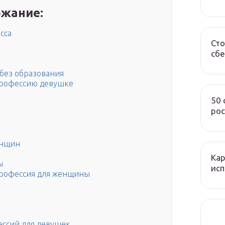
жание:
сса
Сто
сбе
 без образования
профессию девушке
50
рос
енщин
Кар
ы
исп
профессия для женщины
ессий для девушек