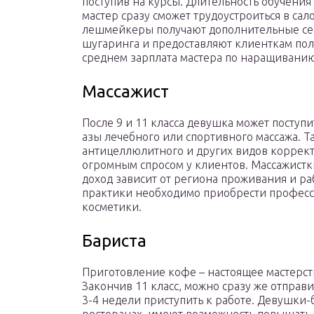
поступив на курсы. Длительность обучения 
мастер сразу сможет трудоустроиться в сало
лешмейкеры получают дополнительные сер
шугаринга и предоставляют клиенткам по
среднем зарплата мастера по наращиванию 
Массажист
После 9 и 11 класса девушка может поступ
азы лечебного или спортивного массажа. 
антицеллюлитного и других видов коррек
огромным спросом у клиентов. Массажистки 
доход зависит от региона проживания и ра
практики необходимо приобрести професс
косметики.
Бариста
Приготовление кофе – настоящее мастерст
Закончив 11 класс, можно сразу же отправ
3-4 недели приступить к работе. Девушки-