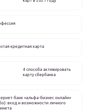
карт в 2021 году
офессия
отая кредитная карта
4 способа активировать
карту сбербанка
ернет-банк «альфа-бизнес онлайн»
бо): вход и возможности личного
бинета