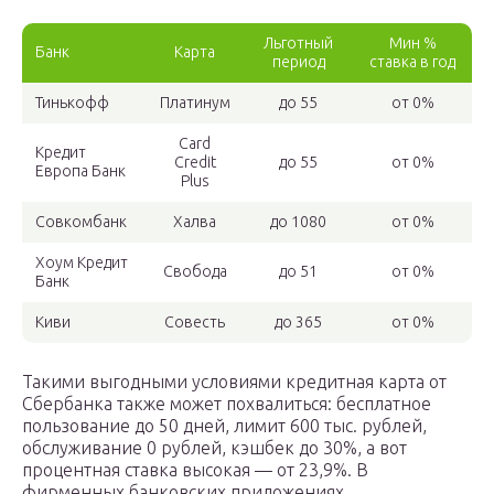
Льготный
Мин %
Банк
Карта
период
ставка в год
Тинькофф
Платинум
до 55
от 0%
Card
Кредит
Credit
до 55
от 0%
Европа Банк
Plus
Совкомбанк
Халва
до 1080
от 0%
Хоум Кредит
Свобода
до 51
от 0%
Банк
Киви
Совесть
до 365
от 0%
Такими выгодными условиями кредитная карта от
Сбербанка также может похвалиться: бесплатное
пользование до 50 дней, лимит 600 тыс. рублей,
обслуживание 0 рублей, кэшбек до 30%, а вот
процентная ставка высокая — от 23,9%. В
фирменных банковских приложениях