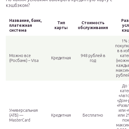
кэшбэком?
Название, банк,
Раз
Тип
Стоимость
платежная
ус
карты
обслуживания
система
кэ
1% 
покупк
в в и
Можно все
948 рублей в
кате
Кредитная
(Росбанк) – Visa
год
(можн
каждый
максим
рублей
До 
кате
«Авто
«Дом-
«Разв
Универсальная
или «
(АТБ) —
Кредитная
Бесплатно
или 2
MasterCard
пок
макси