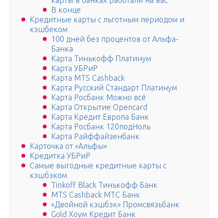
карты в банках работали на вас
В конце
Кредитные карты с льготным периодом и
кэшбеком
100 дней без процентов от Альфа-
Банка
Карта Тинькофф Платинум
Карта УБРиР
Карта MTS Cashback
Карта Русский Стандарт Платинум
Карта Росбанк Можно всё
Карта Открытие Opencard
Карта Кредит Европа Банк
Карта Росбанк 120подНоль
Карта Райффайзенбанк
Карточка от «Альфы»
Кредитка УБРиР
Самые выгодные кредитные карты с
кэшбэком
Tinkoff Black Тинькофф Банк
MTS Cashback МТС Банк
«Двойной кэшбэк» Промсвязьбанк
Gold Хоум Кредит Банк