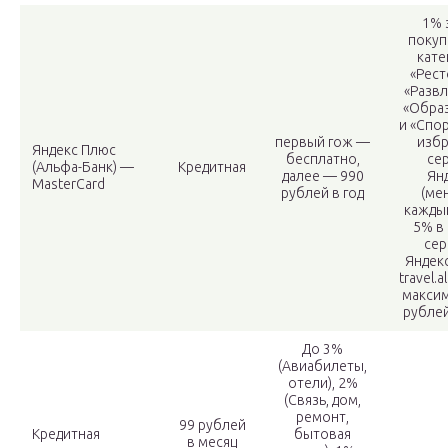
1% 
покуп
кате
«Рест
«Развл
«Обра
и «Спор
первый гож —
изб
Яндекс Плюс
бесплатно,
се
(Альфа-Банк) —
Кредитная
далее — 990
Ян
MasterCard
рублей в год
(ме
каждый
5% в
сер
Яндекс
travel.a
максим
рублей
До 3%
(Авиабилеты,
отели), 2%
(Связь, дом,
ремонт,
99 рублей
Кредитная
бытовая
в месяц