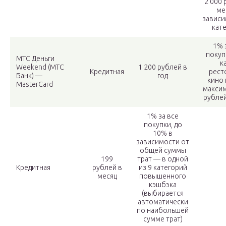
2 000 
ме
зависи
кат
1% 
покуп
МТС Деньги
к
Weekend (МТС
1 200 рублей в
Кредитная
рест
Банк) —
год
кино 
MasterCard
максим
рублей
1% за все
покупки, до
10% в
зависимости от
общей суммы
199
трат — в одной
Кредитная
рублей в
из 9 категорий
месяц
повышенного
кэшбэка
(выбирается
автоматически
по наибольшей
сумме трат)