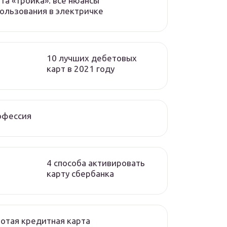
та «тройка»: все нюансы
ользования в электричке
10 лучших дебетовых
карт в 2021 году
офессия
4 способа активировать
карту сбербанка
отая кредитная карта