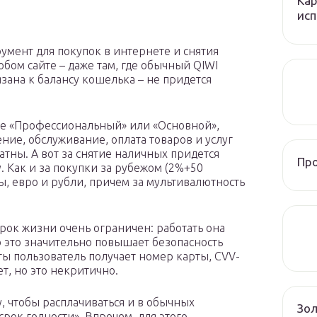
Кар
исп
румент для покупок в интернете и снятия
юбом сайте – даже там, где обычный QIWI
зана к балансу кошелька – не придется
се «Профессиональный» или «Основной»,
ние, обслуживание, оплата товаров и услуг
атны. А вот за снятие наличных придется
Пр
. Как и за покупки за рубежом (2%+50
ы, евро и рубли, причем за мультивалютность
 срок жизни очень ограничен: работать она
то это значительно повышает безопасность
ы пользователь получает номер карты, CVV-
ет, но это некритично.
у, чтобы расплачиваться и в обычных
Зол
срок годности». Впрочем, для этого