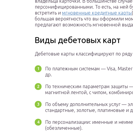
владельца карточки. В большинстве случа
персонифицированными. То есть, на ней бу
встретить и
мгновенные кредитные карты
большая вероятность что вы оформили мом
предлагают возможность мгновенной выда
Виды дебетовых карт
Дебетовые карты классифицируют по ряду
По платежным системам — Visa, Master
др.
По техническим параметрам защиты —
магнитной лентой, с чипом, комбинир
По объему дополнительных услуг — э
стандартные, золотые, платиновые и д
По персонализации: именные и неим
(обезличенные).