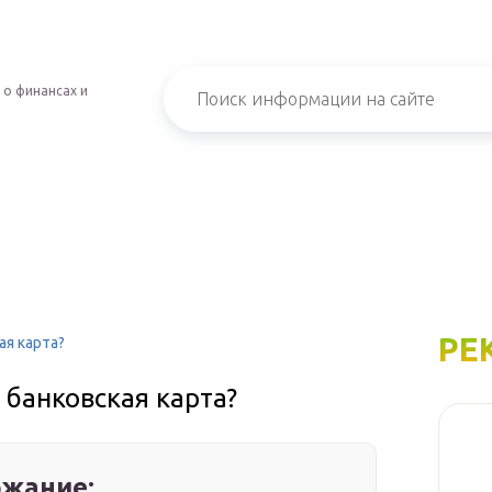
 о финансах и
РЕ
ая карта?
 банковская карта?
жание: