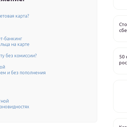
етовая карта?
Сто
сбе
ет-банкинг
льца на карте
рту без комиссии?
50
рос
ной
ем и без пополнения
тной
азновидностях