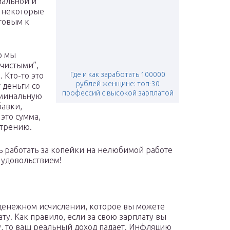
иальной и
и некоторые
товым к
ю мы
“чистыми”,
Где и как заработать 100000
. Кто-то это
рублей женщине: топ-30
 деньги со
профессий с высокой зарплатой
оминальную
бавки,
это сумма,
отрению.
ь работать за копейки на нелюбимой работе
 удовольствием!
 денежном исчислении, которое вы можете
у. Как правило, если за свою зарплату вы
у, то ваш реальный доход падает. Инфляцию