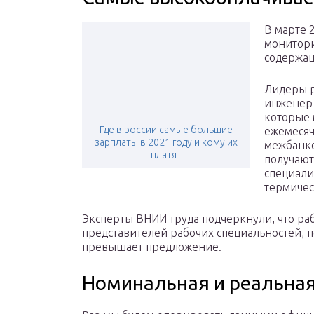
В марте 
монитори
содержащ
Лидеры р
инженер-
которые м
Где в россии самые большие
ежемесяч
зарплаты в 2021 году и кому их
межбанк
платят
получают 
специали
термичес
Эксперты ВНИИ труда подчеркнули, что раб
представителей рабочих специальностей, п
превышает предложение.
Номинальная и реальная