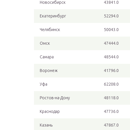
Новосибирск
43841.0
Екатеринбург
52294.0
Челябинск
50043.0
Омск
47444.0
Самара
48544.0
Воронеж
41796.0
Уфа
62208.0
Ростов-на-Дону
48118.0
Краснодар
47736.0
Казань
47867.0