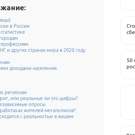
жание:
евцы)
Сто
сии в России
сбе
 статистике
 городам
о профессиям
НГ и других странах мира в 2020 году
50
онам
рос
кими доходами населения
по регионам
ерит, или реальные ли это цифры?
 независимые опросы
аработаках жителей мегаполисов?
 сходится с реальностью в вашем