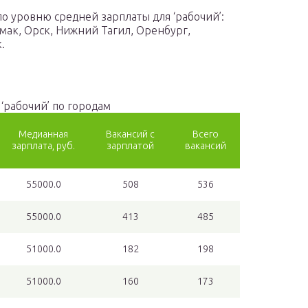
о уровню средней зарплаты для ‘рабочий’:
мак, Орск, Нижний Тагил, Оренбург,
.
 ‘рабочий’ по городам
Медианная
Вакансий с
Всего
зарплата, руб.
зарплатой
вакансий
55000.0
508
536
55000.0
413
485
51000.0
182
198
51000.0
160
173