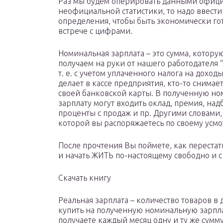
Раз мы будем оперировать данными офиц
неофициальной статистики, то надо ввест
определения, чтобы быть экономически го
встрече с цифрами.
Номинальная зарплата – это сумма, котору
получаем на руки от нашего работодателя 
т. е. с учетом уплаченного налога на доходы
делает в кассе предприятия, кто-то снимает
своей банковской карты. В полученную н
зарплату могут входить оклад, премия, над
проценты с продаж и пр. Другими словами, 
которой вы распоряжаетесь по своему усм
После прочтения Вы поймете, как перестат
и начать ЖИТЬ по-настоящему свободно и с
Скачать книгу
Реальная зарплата – количество товаров в
купить на полученную номинальную зарплат
получаете каждый месяц одну и ту же сумм