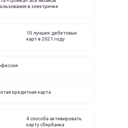
та «тройка»: все нюансы
ользования в электричке
10 лучших дебетовых
карт в 2021 году
офессия
отая кредитная карта
4 способа активировать
карту сбербанка