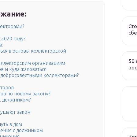
жание:
Сто
лекторами?
сбе
 2020 году?
а:
ься в основы коллекторской
50
оллекторским организациям
рос
в и куда жаловаться
недобросовестными коллекторами?
кторов
ов по новому закону?
 с должником?
арушают закон
уть в дом
ения с должником
аничения