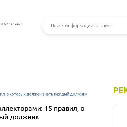
 о финансах и
РЕ
вил, о которых должен знать каждый должник
оллекторами: 15 правил, о
дый должник