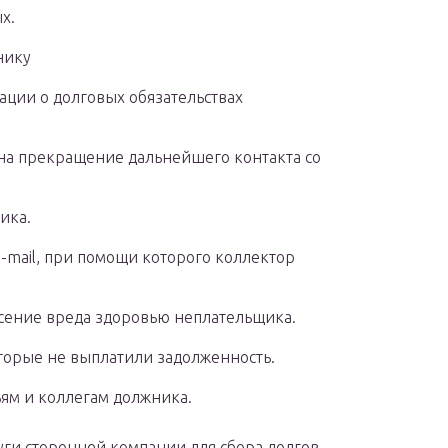
х.
нику
ции о долговых обязательствах
на прекращение дальнейшего контакта со
ика.
-mail, при помощи которого коллектор
ение вреда здоровью неплательщика.
торые не выплатили задолженность.
ьям и коллегам должника.
луги сторонней компании для сбора долгов,