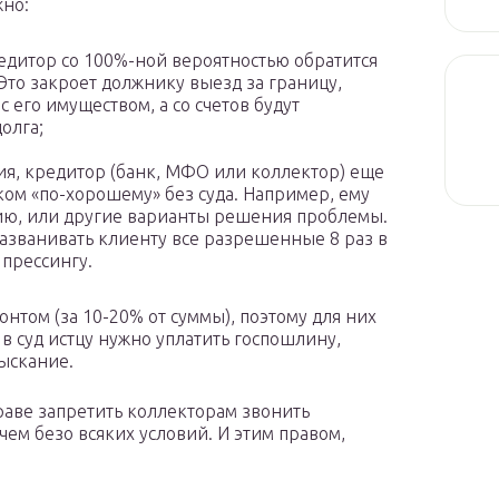
жно:
редитор со 100%-ной вероятностью обратится
 Это закроет должнику выезд за границу,
 его имуществом, а со счетов будут
олга;
ия, кредитор (банк, МФО или коллектор) еще
ком «по-хорошему» без суда. Например, ему
цию, или другие варианты решения проблемы.
 названивать клиенту все разрешенные 8 раз в
 прессингу.
нтом (за 10-20% от суммы), поэтому для них
в суд истцу нужно уплатить госпошлину,
зыскание.
раве запретить коллекторам звонить
чем безо всяких условий. И этим правом,