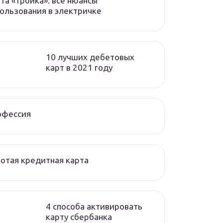
та «тройка»: все нюансы
ользования в электричке
10 лучших дебетовых
карт в 2021 году
офессия
отая кредитная карта
4 способа активировать
карту сбербанка