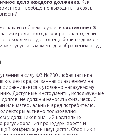
личное дело каждого должника
. Как
ариантов – вообще не выходить на связь,
вности?
же, как и в общем случае, и
составляет 3
нчания кредитного договора. Так что, если
л его коллектору, а тот еще больше двух лет
может упустить момент для обращения в суд.
а
тупления в силу ФЗ No230 любая тактика
я коллектора, связанная с давлением на
 приравнивается к уголовно наказуемому
нию. Доступные инструменты, используемые
а долгов, не должны наносить физический,
й или материальный вред потребителю.
оллекторы активно пользовались
ием у должников знаний касательно
о регулирования процедуры ареста и
ющей конфискации имущества. Сборщики