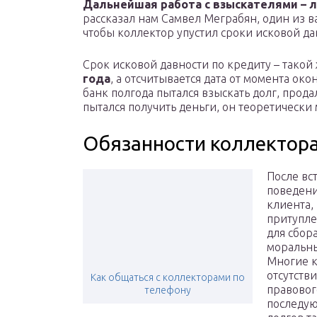
Дальнейшая работа с взыскателями – 
рассказал нам Самвел Меграбян, один из в
чтобы коллектор упустил сроки исковой да
Срок исковой давности по кредиту – такой 
года
, а отсчитывается дата от момента око
банк полгода пытался взыскать долг, прода
пытался получить деньги, он теоретически 
Обязанности коллектор
После вс
поведени
клиента,
притупле
для сбор
моральны
Многие к
отсутств
Как общаться с коллекторами по
правовог
телефону
последу