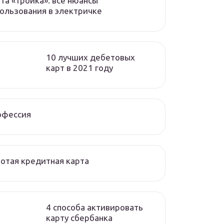
та «тройка»: все нюансы
ользования в электричке
10 лучших дебетовых
карт в 2021 году
офессия
отая кредитная карта
4 способа активировать
карту сбербанка