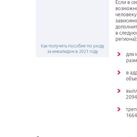
Если в с
возможно
человеку
зависимо
дополнит
в следую
региона)
Как получить пособие по уходу
за инвалидом в 2021 году
для 
разм
в ад
объе
выпл
2094
трет
1664