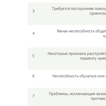
Требуется посторонняя помощ
3
ориентац
Явная неспособность общат
4
о
Некоторые признаки расстройст
5
пациенту нуже
6
Неспособность обучаться или 
Проблемы, исключающие возмож
7
противо