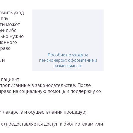
рмить уход
уппу
ти может
ой-либо
льно нужно
ионного
право
Пособие по уходу за
 и
пенсионером: оформление и
размер выплат
 пациент
прописанные в законодательстве. После
право на социальную помощь и поддержку со
 лекарств и осуществления процедур;
х (предоставляется доступ к библиотекам или