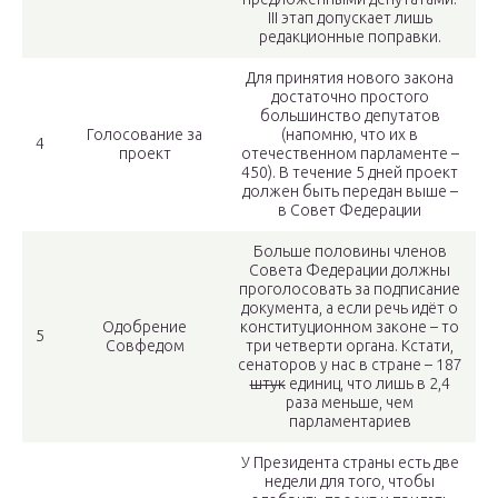
III этап допускает лишь
редакционные поправки.
Для принятия нового закона
достаточно простого
большинство депутатов
Голосование за
(напомню, что их в
4
проект
отечественном парламенте –
450). В течение 5 дней проект
должен быть передан выше –
в Совет Федерации
Больше половины членов
Совета Федерации должны
проголосовать за подписание
документа, а если речь идёт о
Одобрение
конституционном законе – то
5
Совфедом
три четверти органа. Кстати,
сенаторов у нас в стране – 187
штук
единиц, что лишь в 2,4
раза меньше, чем
парламентариев
У Президента страны есть две
недели для того, чтобы