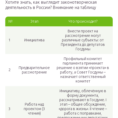
Хотите знать, как выглядит законотворческая
деятельность в России? Внимание на таблицу
№
Этап
Что происходит?
Внести проект на
рассмотрение могут
1
Инициатива
различные субъекты: от
Президента до депутатов
Госдумы
Профильный комитет
парламента принимает
Предварительное
решение о взятии «проекта» в
2
рассмотрение
работу, а Совет Госдумы –
назначает ответственный
комитет
Инициативу, облечённую в
форму документа,
рассматривают в Госдуме. I
Работа над
этап – общее обсуждение,
3
проектом (3
«дорога в жизнь». II чтение –
чтения)
работа с поправками,
предложенными депутатами.