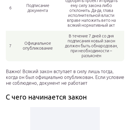
одобрить проект и придать
Подписание
ему силу закона либо
6
документа
отклонить. Да-да, глава
исполнительной власти
вправе наложить вето на
всякий нормативный акт
В течение 7 дней со дня
подписания новый закон
Официальное
7
должен быть обнародован,
опубликование
при необходимости –
разъяснён
Важно! Всякий закон вступает в силу лишь тогда,
когда он был официально опубликован. Если условие
не соблюдено, документ не работает
С чего начинается закон