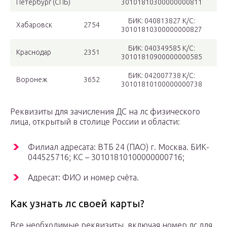
Петербург (СПБ)
30101810300000000811
БИК: 040813827 К/С:
Хабаровск
2754
30101810300000000827
БИК: 040349585 К/С:
Краснодар
2351
30101810900000000585
БИК: 042007738 К/С:
Воронеж
3652
30101810100000000738
Реквизиты для зачисления ДС на лс физического
лица, открытый в столице России и области:
Филиал адресата: ВТБ 24 (ПАО) г. Москва. БИК-
044525716; КС – 30101810100000000716;
Адресат: ФИО и номер счёта.
Как узнать лс своей карты?
Все необходимые реквизиты, включая номер лс для