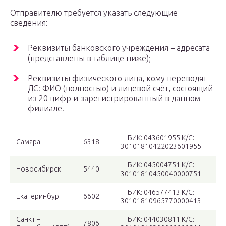
Отправителю требуется указать следующие
сведения:
Реквизиты банковского учреждения – адресата
(представлены в таблице ниже);
Реквизиты физического лица, кому переводят
ДС: ФИО (полностью) и лицевой счёт, состоящий
из 20 цифр и зарегистрированный в данном
филиале.
БИК: 043601955 К/С:
Самара
6318
30101810422023601955
БИК: 045004751 К/С:
Новосибирск
5440
30101810450040000751
БИК: 046577413 К/С:
Екатеринбург
6602
30101810965770000413
Санкт –
БИК: 044030811 К/С:
7806