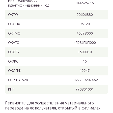
БИК – банковский
044525716
идентификационный код
ОКПО
20606880
ОКОНХ
96120
ОКТМО
45378000
ОКАТО
45286565000
ОКОГУ
1500010
ОКФС
16
ОКОПФ
12247
ОГРН ВТБ24
1027739207462
КПП
770801001
Реквизиты для осуществления материального
перевода на лс получателя, открытый в филиалах.