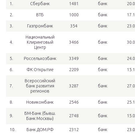
1.
Сбербанк
1481
банк
20.
2.
ВТБ
1000
банк
17.
3.
Газпромбанк
354
банк
23.
Национальный
4.
Клиринговый
3466
банк
30.
Центр
5.
Россельхозбанк
3349
банк
24.
6.
ФК Открытие
2209
банк
15.
Всероссийский
7.
банк развития
3287
банк
27.
регионов
8.
Новикомбанк
2546
банк
25.
БМ-Банк (бывш.
9.
2748
банк
15.
Банк Москвы)
10.
Банк ДОМ.РФ
2312
банк
23.