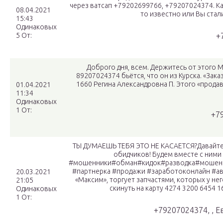
через ватсап +79202699766, +79207024374. К
08.04.2021
то известно или Вы стал
15:43
Одинаковых
5 От:
+
Доброго дня, всем. Держитесь от этого
89207024374 бьётся, что он из Курска. «Зак
1660 Регина Александровна П. Этого «продав
01.04.2021
11:34
Одинаковых
1 От:
+7
ТЫ ДУМАЕШЬ ТЕБЯ ЭТО НЕ КАСАЕТСЯ?Давайте 
обидчиков! Будем вместе с ними
#мошенники#обман#кидок#разводка#мошен
#партнерка #продажи #заработоконлайн #а
20.03.2021
«Максим», торгует запчастями, которых у нег
21:05
скинуть на карту 4274 3200 6454 1
Одинаковых
1 От:
+79207024374, , 