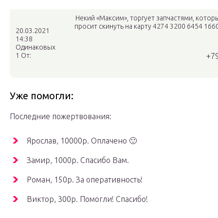
Некий «Максим», торгует запчастями, которы
просит скинуть на карту 4274 3200 6454 166
20.03.2021
14:38
Одинаковых
1 От:
+7
Уже помогли:
Последние пожертвования:
Ярослав, 10000р. Оплачено 🙂
Замир, 1000р. Спасибо Вам.
Роман, 150р. За оперативность!
Виктор, 300р. Помогли! Спасибо!