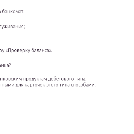
 банкомат:
служивания;
у «Проверку баланса».
анка?
анковским продуктам дебетового типа.
ными для карточек этого типа способами: