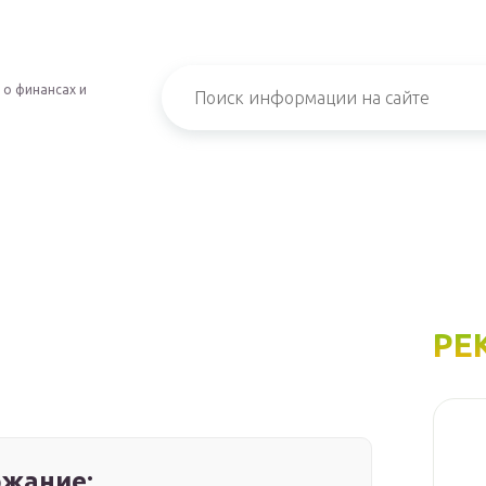
 о финансах и
РЕ
жание: