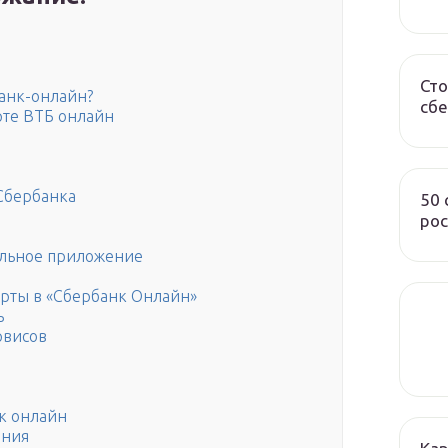
Сто
банк-онлайн?
сбе
рте ВТБ онлайн
Сбербанка
50
рос
ильное приложение
арты в «Сбербанк Онлайн»
ь
рвисов
к онлайн
ения