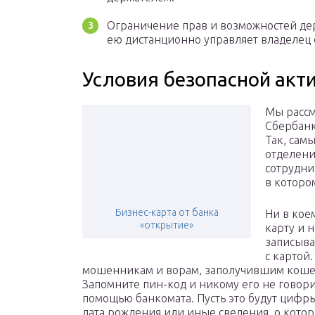
Ограничение прав и возможностей дер
ею дистанционно управляет владелец 
Условия безопасной акт
Мы рассм
Сбербанк
Так, сам
отделении
сотрудни
в которо
Бизнес-карта от банка
Ни в кое
«открытие»
карту и 
записыва
с картой.
мошенникам и ворам, заполучившим кошел
Запомните пин-код и никому его не говори
помощью банкомата. Пусть это будут цифры
дата рождения или иные сведения, о кото