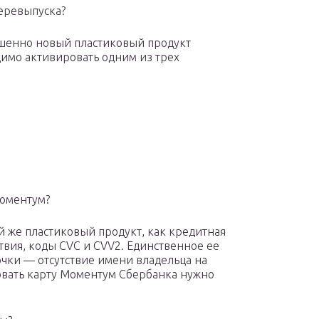
перевыпуска?
ршенно новый пластиковый продукт
одимо активировать одним из трех
Моментум?
й же пластиковый продукт, как кредитная
ствия, коды CVC и CVV2. Единственное ее
очки — отсутствие имени владельца на
овать карту Моментум Сбербанка нужно