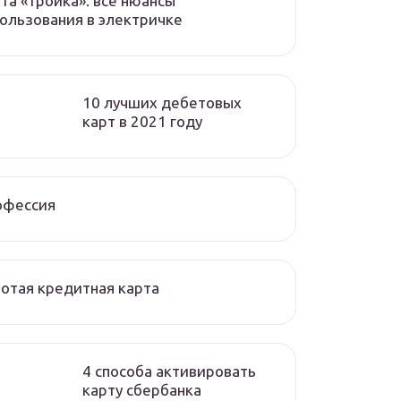
та «тройка»: все нюансы
ользования в электричке
10 лучших дебетовых
карт в 2021 году
офессия
отая кредитная карта
4 способа активировать
карту сбербанка