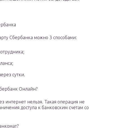
ербанка
рту Сбербанка можно 3 способами:
сотрудника;
ланса;
через сутки.
Сбербанк Онлайн?
з интернет нельзя. Такая операция не
аничения доступа к банковским счетам со
анкомат?