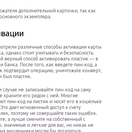
жателя дополнительной карточки, так как
основного экземпляра.
ивации
отрели различные способы активации карты
а, однако стоит учитывать и безопасность.
ый верный способ активировать пластик — в
 банка. После того, как введете пин-код, а
к подтвердит операцию, уничтожьте конверт,
м был пластик.
м случае не записывайте пин-код на саму
не храните его рядом с ней. Многие
ют пин-код на листик и носят его в кошельке
 Это дает мгновенный доступ к счету
ек, поэтому не совершайте таких ошибок.
те, а лучше смените на собственный с
, значимые и легкие для вас, но никак не
рых мошенники могли бы догадаться.