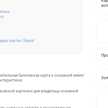
Кар
исп
точку
ка
е
двух картах Сбера?
Пр
нительная банковская карта к основной имеет
Зол
актеристики.
овской карточки для владельца основной
тие наличных средств и осуществление