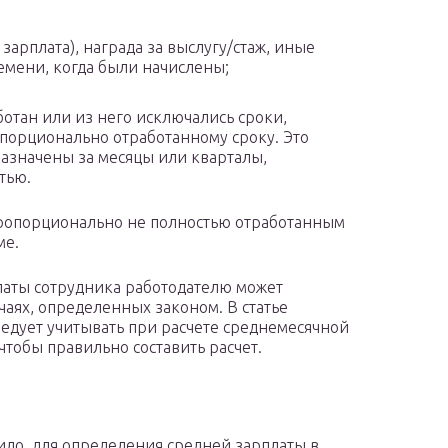
зарплата), награда за выслугу/стаж, иные
емени, когда были начислены;
отан или из него исключались сроки,
порционально отработанному сроку. Это
назначены за месяцы или кварталы,
тью.
пропорционально не полностью отработанным
ме.
латы сотрудника работодателю может
чаях, определенных законом. В статье
ледует учитывать при расчете среднемесячной
чтобы правильно составить расчет.
ило, для определения средней зарплаты в