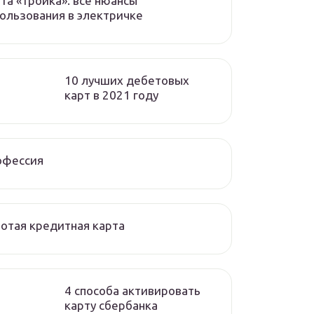
та «тройка»: все нюансы
ользования в электричке
10 лучших дебетовых
карт в 2021 году
офессия
отая кредитная карта
4 способа активировать
карту сбербанка