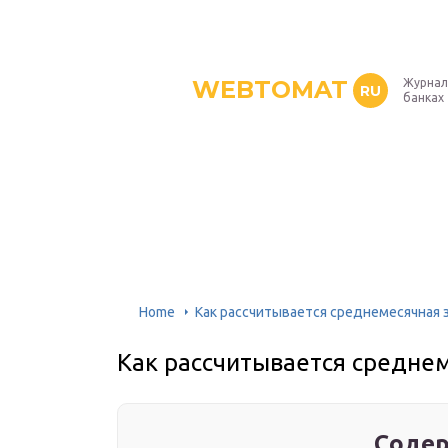
WEBTOMAT
Журнал
RU
банках
Home
Как рассчитывается среднемесячная 
Как рассчитывается средне
Содер