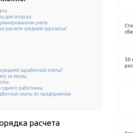
ета
яц для отпуска
 суммированном учете
Сто
и расчете средней зарплаты?
сбе
50
рос
) средней заработной платы?
ту за месяц
отка
а одного работника
работной платы по предприятию
орядка расчета