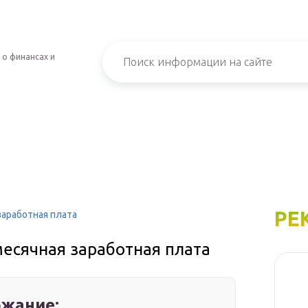
 о финансах и
РЕ
заработная плата
месячная заработная плата
жание: