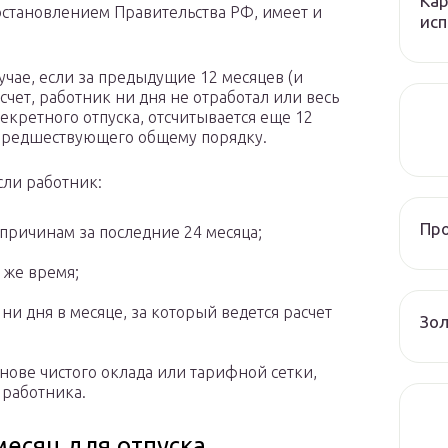
Кар
остановлением Правительства РФ, имеет и
исп
лучае, если за предыдущие 12 месяцев (и
асчет, работник ни дня не отработал или весь
екретного отпуска, отсчитывается еще 12
, предшествующего общему порядку.
сли работник:
Пр
причинам за последние 24 месяца;
 же время;
ни дня в месяце, за который ведется расчет
Зол
снове чистого оклада или тарифной сетки,
 работника.
месяц для отпуска