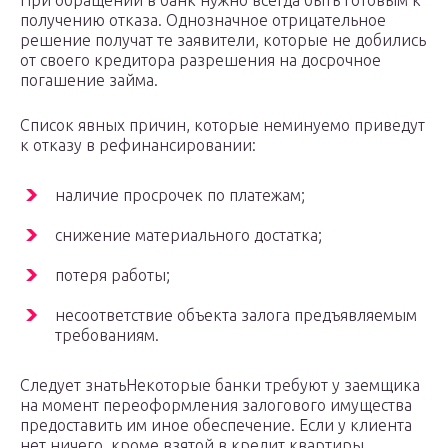
При обращении в банк нужно всегда быть готовым к
получению отказа. Однозначное отрицательное
решение получат те заявители, которые не добились
от своего кредитора разрешения на досрочное
погашение займа.
Список явных причин, которые неминуемо приведут
к отказу в рефинансировании:
наличие просрочек по платежам;
снижение материального достатка;
потеря работы;
несоответствие объекта залога предъявляемым
требованиям.
Следует знатьНекоторые банки требуют у заемщика
на момент переоформления залогового имущества
предоставить им иное обеспечение. Если у клиента
нет ничего, кроме взятой в кредит квартиры,