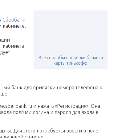
я Сбербанк
м кабинете.
ации
л кабинета
дует
Все способы проверки баланса
карты тинькофф
ный банк для привязки номера телефона к
ыше.
ne.sberbank.ru и нажать «Регистрация». Она
ода поля ми логина и пароля для входа в
рты. Для этого потребуется ввести в поле
а лицевой стороне.