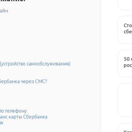
лайн
Сто
сбе
50
(устройство самообслуживания)
рос
Сбербанка через СМС?
 по телефону
анс карты Сбербанка
ия