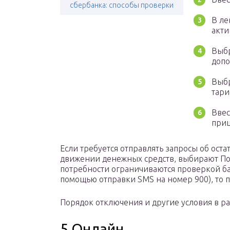
сбербанка: способы проверки
В ле
акти
Выбр
допо
Выбр
тари
Ввес
при
Если требуется отправлять запросы об ост
движении денежных средств, выбирают Полн
потребности ограничиваются проверкой ба
помощью отправки SMS на номер 900), то п
Порядок отключения и другие условия в ра
5 Онлайн