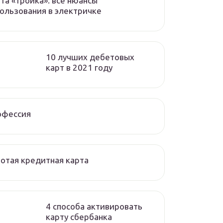
та «тройка»: все нюансы
ользования в электричке
10 лучших дебетовых
карт в 2021 году
офессия
отая кредитная карта
4 способа активировать
карту сбербанка