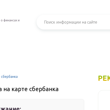
 о финансах и
РЕ
е сбербанка
а на карте сбербанка
жание: