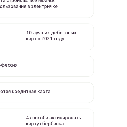
та «тройка»: все нюансы
ользования в электричке
10 лучших дебетовых
карт в 2021 году
офессия
отая кредитная карта
4 способа активировать
карту сбербанка