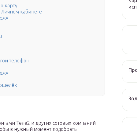
Кар
ю карту
исп
в Личном кабинете
теж»
u
угой телефон
Пр
теж»
кошелёк
Зол
нтами Теле2 и других сотовых компаний
чтобы в нужный момент подобрать