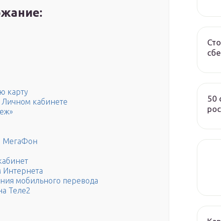
жание:
Сто
сбе
ю карту
50
в Личном кабинете
рос
теж»
а МегаФон
кабинет
м Интернета
ния мобильного перевода
на Теле2