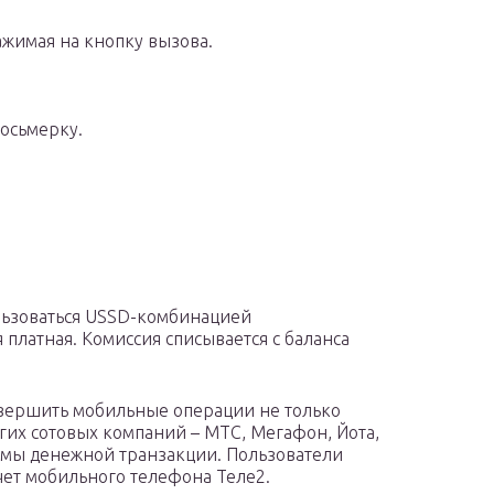
ажимая на кнопку вызова.
восьмерку.
льзоваться USSD-комбинацией
платная. Комиссия списывается с баланса
вершить мобильные операции не только
угих сотовых компаний – МТС, Мегафон, Йота,
уммы денежной транзакции. Пользователи
чет мобильного телефона Теле2.