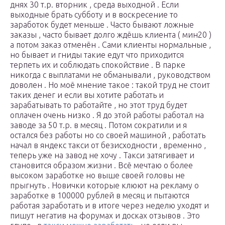
днях 30 т.р. вторник , среда выходной . Если
выходные брать субботу и в воскресение то
заработок будет меньше . Часто бывают ложные
заказы , часто бывает долго ждёшь клиента ( мин20 )
а потом заказ отменён . Сами клиенты нормальные ,
но бывает и гниды такие едут что приходится
терпеть их и соблюдать спокойствие . В парке
никогда с выплатами не обманывали , руководством
доволен . Но моё мнение такое : такой труд не стоит
таких денег и если вы хотите работать и
зарабатывать то работайте , но этот труд будет
оплачен очень низко . Я до этой работы работал на
заводе за 50 т.р. в месяц . Потом сократили и я
остался без работы но со своей машиной , работать
начал в яндекс такси от безисходности , временно ,
теперь уже на завод не хочу . Такси затягивает и
становится образом жизни . Всё мечтаю о более
высоком заработке но выше своей головы не
прыгнуть . Новички которые клюют на рекламу о
заработке в 100000 рублей в месяц и пытаются
работая заработать и в итоге через неделю уходят и
пишут негатив на форумах и досках отзывов . Это