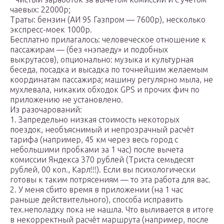
чаевых: 22000р;
Траты: бензин (АИ 95 Газпром — 7600р), несколько
экспресс-моек 1000р.
Бесплатно прилагалось: человеческое отношение к
пассажирам — (без «нэпаеду» и подобных
выкрутасов), опционально: музыка и культурная
беседа, посадка и высадка по точнейшим желаемым
координатам пассажира; машину регулярно мыла, не
мухлевала, никаких обходок GPS и прочих фич по
приложению не установлено.
Из разочарований:
1. Запредельно низкая стоимость некоторых
поездок, необъяснимый и непрозрачный расчёт
тарифа (например, 45 км через весь город с
небольшими пробками за 1 час) после вычета
комиссии Яндекса 370 рублей (Триста семьдесят
рублей, 00 коп., Карл!!!). Если вы психологически
готовы к таким потрясениям — то эта работа для вас.
2. У меня сбито время в приложении (на 1 час
раньше действительного), способа исправить
тех.неполадку пока не нашла. Что выливается в итоге
в некорректный расчёт маршрута (например, после