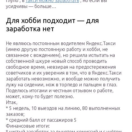
глупо , в
такси можно заработать
, но если вы
усидчивы — больше…
Для хобби подходит — для
заработка нет
Не являюсь постоянным водителем Яндекс.Такси
(имею другую постоянную работу и хобби, не
связанное с вождением), но решила испытать на
собственной шкуре новый способ проводить
свободное время, невзирая на предостережения
советчиков и их уверения в том, что в Яндекс.Такси
заработать невозможно, и вообще можно получить
лужу на сидении, нож в торпедо и пальцем в глаз.
Поделюсь итогами и честным отзывом о работе,
может, кому-то будет полезно.
Итак,
* 5 недель, 10 выездов на линию, 80 выполненных
заказов;
* средний балл от пассажиров 5
Финансовые итоги:
* чистый заработок за вычетом комиссий и с учётом