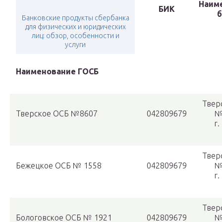
Наим
БИК
б
Банковские продукты сбербанка
для физических и юридических
лиц: обзор, особенности и
услуги
Наименование ГОСБ
Твер
Тверское ОСБ №8607
042809679
№
г.
Твер
Бежецкое ОСБ № 1558
042809679
№
г.
Твер
Бологовское ОСБ № 1921
042809679
№