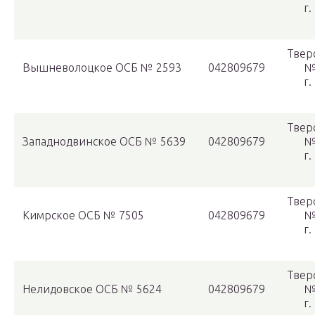
г.
Твер
Вышневолоцкое ОСБ № 2593
042809679
№
г.
Твер
Западнодвинское ОСБ № 5639
042809679
№
г.
Твер
Кимрское ОСБ № 7505
042809679
№
г.
Твер
Нелидовское ОСБ № 5624
042809679
№
г.