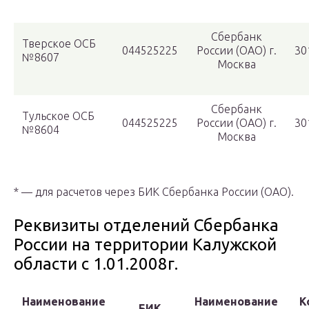
Сбербанк
Тверское ОСБ
044525225
России (ОАО) г.
30
№8607
Москва
Сбербанк
Тульское ОСБ
044525225
России (ОАО) г.
30
№8604
Москва
* — для расчетов через БИК Сбербанка России (ОАО).
Реквизиты отделений Сбербанка
России на территории Калужской
области с 1.01.2008г.
Наименование
Наименование
К
БИК