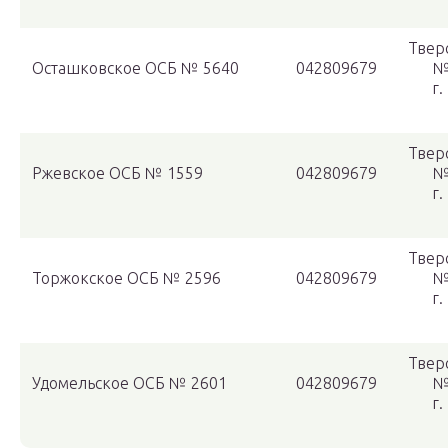
Твер
Осташковское ОСБ № 5640
042809679
№
г.
Твер
Ржевское ОСБ № 1559
042809679
№
г.
Твер
Торжокское ОСБ № 2596
042809679
№
г.
Твер
Удомельское ОСБ № 2601
042809679
№
г.