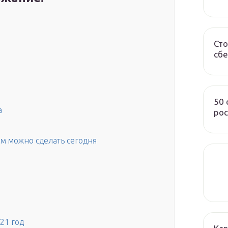
Сто
сбе
50
а
рос
ним можно сделать сегодня
и
21 год