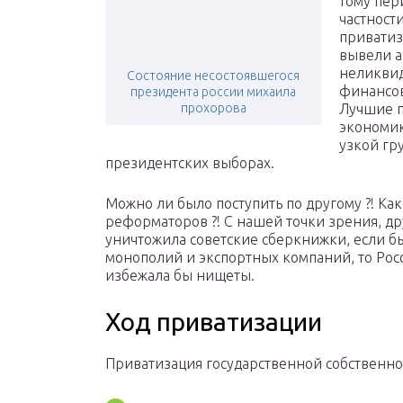
тому пер
частност
приватиз
вывели а
неликвид
Состояние несостоявшегося
финансов
президента россии михаила
прохорова
Лучшие 
экономик
узкой гр
президентских выборах.
Можно ли было поступить по другому ?! К
реформаторов ?! С нашей точки зрения, др
уничтожила советские сберкнижки, если б
монополий и экспортных компаний, то Рос
избежала бы нищеты.
Ход приватизации
Приватизация государственной собственнос