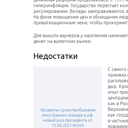
гиперинфляция. Государство перестает ко
регулировании. Вклады замораживаются, 
На фоне повышения цен и обнищания люд
приватизационные чеки, чтобы прокормить
Для выкупа ваучеров у населения начинаетс
денег на валютном рынке.
Недостатки
С самого
приняла 
расплывч
дыр. Кро
опыт при
централи
как в Ро
Верховны
Продлены сроки пребывания
как госу
иностранных граждан в рф:
новый указ президента от
в частны
15.06.2021 №364
повлияли