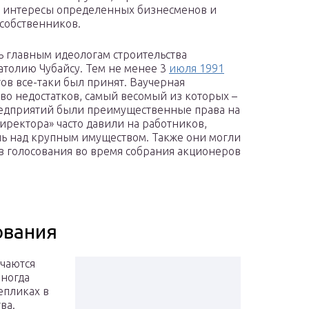
 интересы определенных бизнесменов и
собственников.
ь главным идеологам строительства
атолию Чубайсу. Тем не менее 3
июля 1991
ов все-таки был принят. Ваучерная
во недостатков, самый весомый из которых –
предприятий были преимущественные права на
директора» часто давили на работников,
оль над крупным имуществом. Также они могли
ов голосования во время собрания акционеров
ования
ечаются
Иногда
епликах в
ва.