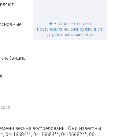
авляют
Чем отличаются указ,
 основные
постановление, распоряжение и
другие правовые акты?
окна (видны
д
всего
емени весьма востребованы. Они известны
*, 04-16684**, 04-16684**, 04-56682**, 06-