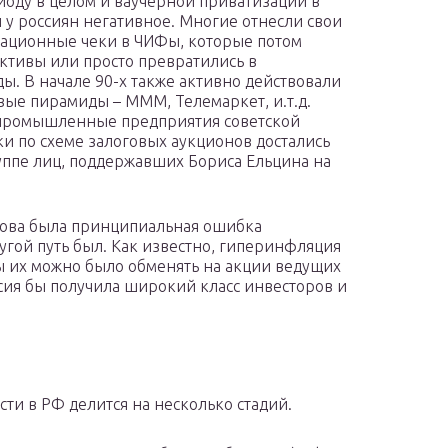
иоду в целом и ваучерной приватизации в
и у россиян негативное. Многие отнесли свои
ационные чеки в ЧИФы, которые потом
ктивы или просто превратились в
ы. В начале 90-х также активно действовали
ые пирамиды – МММ, Телемаркет, и.т.д.
промышленные предприятия советской
и по схеме залоговых аукционов достались
уппе лиц, поддержавших Бориса Ельцина на
акова была принципиальная ошибка
угой путь был. Как известно, гиперинфляция
ы их можно было обменять на акции ведущих
сия бы получила широкий класс инвесторов и
ти в РФ делится на несколько стадий.