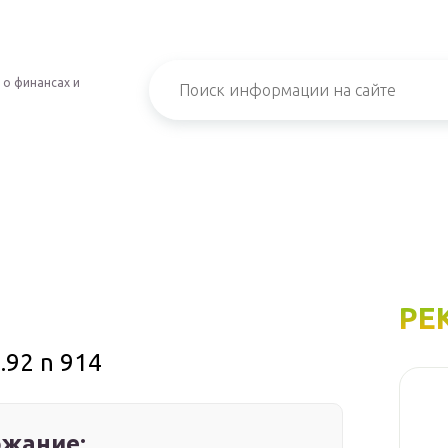
 о финансах и
РЕ
.92 n 914
жание: