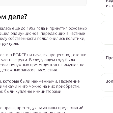
Кар
исп
ом деле?
алась еще до 1992 года и принятия основных
рошел ряд аукционов, передающих в частные
делу собственности подключились политики,
труктуры.
ности в РСФСР» и начался процесс подготовки
Пр
 частные руки. В следующем году была
секла ненужных претендентов на имущество
денежных запасов населения.
Зол
еры, которые были неименными. Население
ми чеками и что можно на них приобрести.
нок были куплены инициаторами
е права, претендуя на активы предприятий,
началось резкое повышение цен и