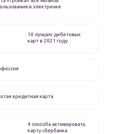
та «тройка»: все нюансы
ользования в электричке
10 лучших дебетовых
карт в 2021 году
офессия
отая кредитная карта
4 способа активировать
карту сбербанка