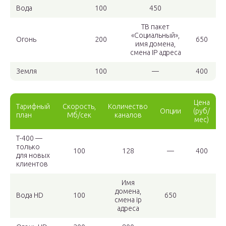
Вода
100
450
ТВ пакет
«Социальный»,
Огонь
200
650
имя домена,
смена IP адреса
Земля
100
—
400
Цена
Тарифный
Скорость,
Количество
Опции
(руб/
план
Мб/сек
каналов
мес)
Т-400 —
только
100
128
—
400
для новых
клиентов
Имя
домена,
Вода HD
100
650
смена ip
адреса