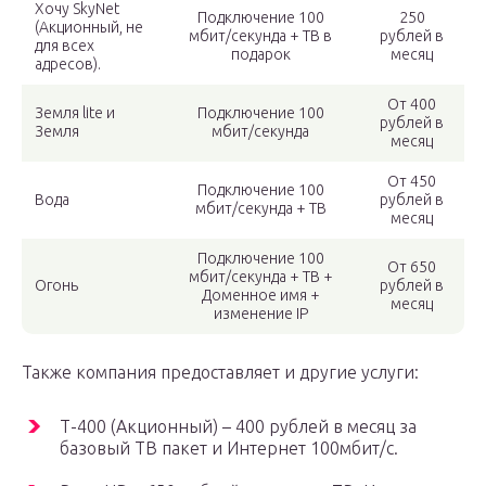
Хочу SkyNet
Подключение 100
250
(Акционный, не
мбит/секунда + ТВ в
рублей в
для всех
подарок
месяц
адресов).
От 400
Земля lite и
Подключение 100
рублей в
Земля
мбит/секунда
месяц
От 450
Подключение 100
Вода
рублей в
мбит/секунда + ТВ
месяц
Подключение 100
От 650
мбит/секунда + ТВ +
Огонь
рублей в
Доменное имя +
месяц
изменение IP
Также компания предоставляет и другие услуги:
Т-400 (Акционный) – 400 рублей в месяц за
базовый ТВ пакет и Интернет 100мбит/с.