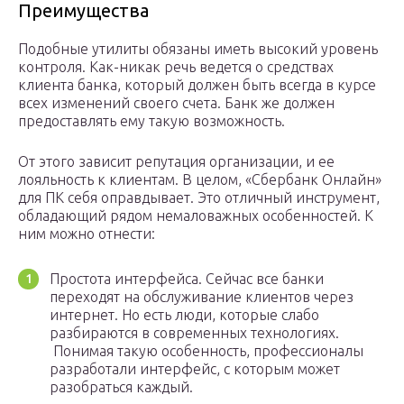
Преимущества
Подобные утилиты обязаны иметь высокий уровень
контроля. Как-никак речь ведется о средствах
клиента банка, который должен быть всегда в курсе
всех изменений своего счета. Банк же должен
предоставлять ему такую возможность.
От этого зависит репутация организации, и ее
лояльность к клиентам. В целом, «Сбербанк Онлайн»
для ПК себя оправдывает. Это отличный инструмент,
обладающий рядом немаловажных особенностей. К
ним можно отнести:
Простота интерфейса. Сейчас все банки
переходят на обслуживание клиентов через
интернет. Но есть люди, которые слабо
разбираются в современных технологиях.
Понимая такую особенность, профессионалы
разработали интерфейс, с которым может
разобраться каждый.