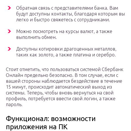
Обратная связь с представителями банка. Вам
будут доступны контакты, благодаря которым вы
легко и быстро свяжетесь с сотрудниками.
Можно посмотреть на курсы валют, а также
выполнить обмен.
Доступны котировки драгоценных металлов,
таких как золото, а также платина и серебро.
Стоит отметить, что пользоваться системой Сбербанк
Онлайн предельно безопасно. В том случае, если с
вашей стороны наблюдается бездействие в течение
15 минут, происходит автоматический выход из
системы. Теперь, чтобы вновь вернуться на свой
профиль, потребуется ввести свой логин, а также
пароль.
Функционал: возможности
приложения на ПК