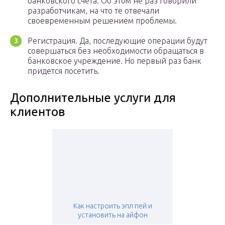
банковского счета. Об этом не раз говорили
разработчикам, на что те отвечали
своевременным решением проблемы.
Регистрация. Да, последующие операции будут
совершаться без необходимости обращаться в
банковское учреждение. Но первый раз банк
придется посетить.
Дополнительные услуги для
клиентов
Как настроить эпл пей и
установить на айфон