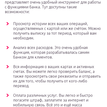
представляет очень удобный инструмент для работы
с функциями банка. Тут доступны такие
возможности:
Просмотр истории всех ваших операций,
осуществляемых с картой или же счётом. Можно
получить выписку за тот период, который вам
необходим.
Анализ всех расходов. Это очень удобная
функция, которая разрабатывалась самим
банком для клиентов.
Вся информация о ваших картах и активных
счетах. Вы можете легко проверить баланс, а
также просмотреть свои реквизиты и отправить
их для того, чтобы получить от кого-либо
перевод.
Оплата различных услуг. Вы легко и быстро
погасите штраф, заплатите за интернет и
мобильную связь. Всё это и ещё масса