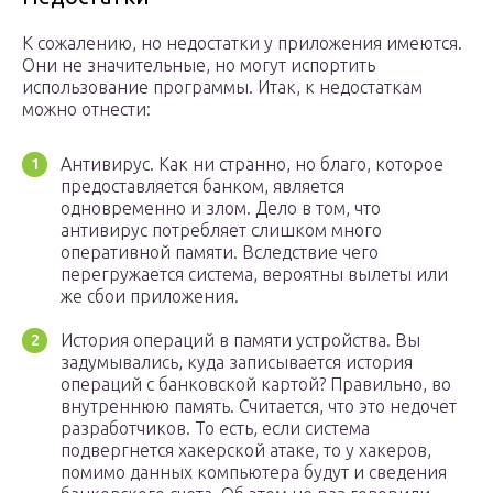
К сожалению, но недостатки у приложения имеются.
Они не значительные, но могут испортить
использование программы. Итак, к недостаткам
можно отнести:
Антивирус. Как ни странно, но благо, которое
предоставляется банком, является
одновременно и злом. Дело в том, что
антивирус потребляет слишком много
оперативной памяти. Вследствие чего
перегружается система, вероятны вылеты или
же сбои приложения.
История операций в памяти устройства. Вы
задумывались, куда записывается история
операций с банковской картой? Правильно, во
внутреннюю память. Считается, что это недочет
разработчиков. То есть, если система
подвергнется хакерской атаке, то у хакеров,
помимо данных компьютера будут и сведения