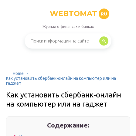
WEBTOMAT
RU
Журнал о финансах и банках
Home
Как установить сбербанк-онлайн на компьютер или на
гаджет
Как установить сбербанк-онлайн
на компьютер или на гаджет
Содержание: