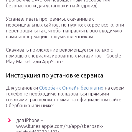
безопасности для установки на Андроид).
Устанавливать программы, скачанные с
неофициальных сайтов, не нужно: скорее всего, они
перепрошиты так, чтобы направлять всю вводимую
вами информацию злоумышленникам
Скачивать приложение рекомендуется только с
помощью специализированных магазинов – Google
Play Market или AppStore
Инструкция по установке сервиса
Для установки
Сбербанк Онлайн бесплатно
на своем
телефоне необходимо пользоваться прямыми
ссылками, расположенными на официальном сайте
Сбербанка или ниже:
для iPhone –
www.itunes.apple.com/ru/app/sberbank-