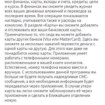
мои финансы, карты, вклады и счета, кредиты, цели
и курсы. В финансах вы сможете увидеть журнал
всех ваших денежных вложений и переводов за
последнее время. Все операции показываются
наглядно, учитываются также и расходы на
комиссию. В разделе «Карты» вы сможете добавлять
и отслеживать все ваши банковские карты.
Примечательно то, что сюда вы можете добавить
карты других банков (Visa или MasterCard). Здесь вы
сможете за несколько нажатий перевести деньги с
одной карты на другую. Для этого вам даже не
понадобится номер карты. Приложение умеет
работать с телефонными номерами,
расположенными в вашей книге контактов.
Естественно, номер телефона можно ввести и
вручную. С использованием данной программы вы
больше не будете получать надоедливые СМС-
сообщения, а вся необходимая информация будет
передаваться через приложение. В случае утери
карты вы легко сможете заблокировать её через
приложение и сделать в ближайшем отделении
новую.