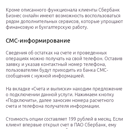
Кроме описанного функционала клиенты Сбербанк
Бизнес онлайн имеют возможность воспользоваться
рядом дополнительных сервисов, которые упрощают
финансовую и бухгалтерскую работу.
СМС-информирование
Сведения об остатках на счете и проведенных
операциях можно получать на свой телефон. Оставив
заявку и указав контактный номер телефона,
пользователям будут приходить из банка СМС-
сообщения с нужной информацией.
На вкладке «Счета и выписки» находим предложение
о подключении данной услуги. Нажимаем кнопку
«Подключить», далее заносим номера расчетного
счета и телефона получателя информации.
Стоимость опции составляет 199 рублей в месяц. Если
клиент впервые открыл счет в ПАО Сбербанк, ему