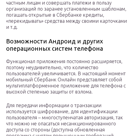
частным лицам и совершать платежи в пользу
организаций по заранее установленным шаблонам,
погашать открытые в Сбербанке кредиты,
«перекидывать» средства между своими карточками
и т.д.
Возможности Андроид и других
операционных систем телефона
Функционал приложения постоянно расширяется,
поэтому неудивительно, что количество
пользователей увеличивается. В настоящий момент
мобильный Сбербанк Онлайн представляет собой
мультиплатформенное приложение для телефона с
высокой степенью защиты от взлома.
Для передачи информации о транзакции
используется шифрование, для идентификации
пользователя – многоступенчатая авторизация, так
что можно не опасаться несанкционированного
доступа со стороны (доступна обновленная
программа с учетом повышенным требований