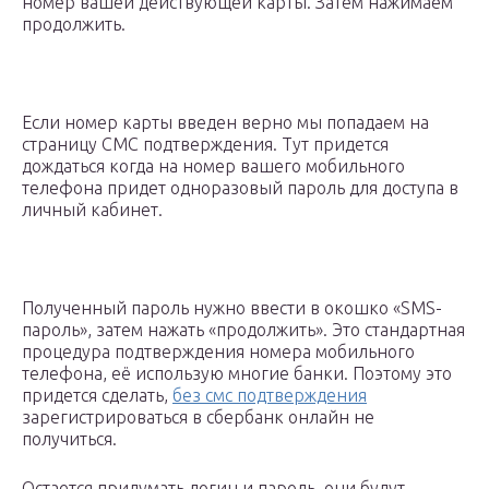
номер вашей действующей карты. Затем нажимаем
продолжить.
Если номер карты введен верно мы попадаем на
страницу СМС подтверждения. Тут придется
дождаться когда на номер вашего мобильного
телефона придет одноразовый пароль для доступа в
личный кабинет.
Полученный пароль нужно ввести в окошко «SMS-
пароль», затем нажать «продолжить». Это стандартная
процедура подтверждения номера мобильного
телефона, её использую многие банки. Поэтому это
придется сделать,
без смс подтверждения
зарегистрироваться в сбербанк онлайн не
получиться.
Остается придумать логин и пароль, они будут