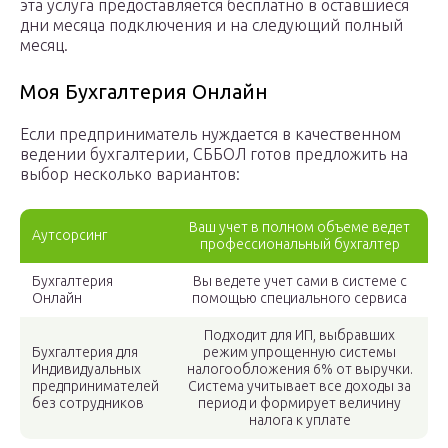
эта услуга предоставляется бесплатно в оставшиеся
дни месяца подключения и на следующий полный
месяц.
Моя Бухгалтерия Онлайн
Если предприниматель нуждается в качественном
ведении бухгалтерии, СББОЛ готов предложить на
выбор несколько вариантов:
Ваш учет в полном объеме ведет
Аутсорсинг
профессиональный бухгалтер
Бухгалтерия
Вы ведете учет сами в системе с
Онлайн
помощью специального сервиса
Подходит для ИП, выбравших
Бухгалтерия для
режим упрощенную системы
Индивидуальных
налогообложения 6% от выручки.
предпринимателей
Система учитывает все доходы за
без сотрудников
период и формирует величину
налога к уплате