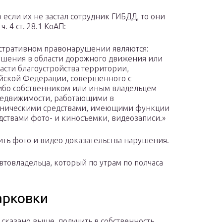
 если их не застал сотрудник ГИБДД, то они
. 4 ст. 28.1 КоАП:
стративном правонарушении являются:
ушения в области дорожного движения или
сти благоустройства территории,
ийской Федерации, совершенного с
либо собственником или иным владельцем
 недвижимости, работающими в
хническими средствами, имеющими функции
дствами фото- и киносъемки, видеозаписи.»
зить фото и видео доказательства нарушения.
втовладельца, который по утрам по полчаса
арковки
 сказано выше, получить в собственность