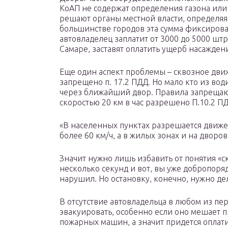
КоАП не содержат определения газона или
решают органы местной власти, определяя
большинстве городов эта сумма фиксирован
автовладелец заплатит от 3000 до 5000 штр
Самаре, заставят оплатить ущерб насаждени
Еще один аспект проблемы – сквозное дв
запрещено п. 17.2 ПДД. Но мало кто из вод
через ближайший двор. Правила запрещают
скоростью 20 км в час разрешено П.10.2 ПД
«В населенных пунктах разрешается движе
более 60 км/ч, а в жилых зонах и на дворо
Значит нужно лишь избавить от понятия «ск
несколько секунд и вот, вы уже добропоря
нарушил. Но остановку, конечно, нужно де
В отсутствие автовладельца в любом из пер
эвакуировать, особенно если оно мешает 
пожарных машин, а значит придется оплат