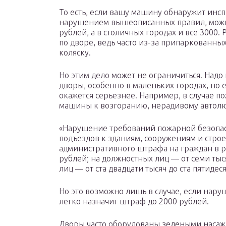
То есть, если вашу машину обнаружит инс
нарушением вышеописанных правил, можно
рублей, а в столичных городах и все 3000. 
по дворе, ведь часто из-за припаркованны
коляску.
Но этим дело может не ограничиться. Надо 
дворы, особенно в маленьких городах, но е
окажется серьезнее. Например, в случае 
машины к возгоранию, нерадивому автолюб
«Нарушение требований пожарной безопас
подъездов к зданиям, сооружениям и стро
административного штрафа на граждан в ра
рублей; на должностных лиц — от семи тыс
лиц — от ста двадцати тысяч до ста пятидес
Но это возможно лишь в случае, если нар
легко назначит штраф до 2000 рублей.
Дворы часто оборудованы зелеными насажд