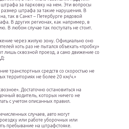
 штрафа за парковку на нем. Эти вопросы
 размер штрафа за такие нарушения. В
а, так в Санкт – Петербурге рядовой
афа. В других регионах, как например, в
ю. В любом случае так поступать не стоит.
ижение через жилую зону. Официально оно
ителей хоть раз не пытался объехать «пробку»
 лишь сквозной проезд, а само движение со
Д:
ние транспортных средств со скоростью не
вых территориях не более 20 км/ч.»
возное». Достаточно остановиться на
дочный водитель, которых ничего не
лать с учетом описанных правил.
ечисленных случаев, авто могут
проездку или работе уборочных или
ить пребывание на штрафстояке.