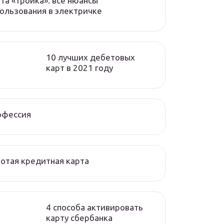
та «тройка»: все нюансы
ользования в электричке
10 лучших дебетовых
карт в 2021 году
офессия
отая кредитная карта
4 способа активировать
карту сбербанка