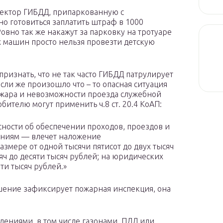
пектор ГИБДД, припаркованную с
 готовиться заплатить штраф в 1000
Ровно так же накажут за парковку на тротуаре
х машин просто нельзя провезти детскую
признать, что не так часто ГИБДД патрулирует
сли же произошло что – то опасная ситуация
пожара и невозможности проезда служебной
ителю могут применить ч.8 ст. 20.4 КоАП:
ности об обеспечении проходов, проездов и
ениям — влечет наложение
змере от одной тысячи пятисот до двух тысяч
яч до десяти тысяч рублей; на юридических
яти тысяч рублей.»
ушение зафиксирует пожарная инспекция, она
ениями, в том числе газонами. ПДД или