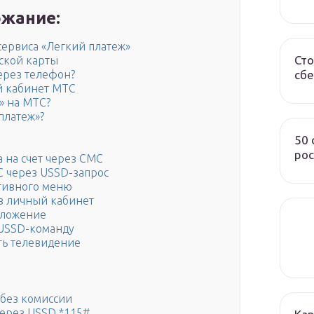
жание:
сервиса «Легкий платеж»
Сто
ской карты
сбе
через телефон?
й кабинет МТС
» на МТС?
платеж»?
50
рос
а на счет через СМС
С через USSD-запрос
тивного меню
з личный кабинет
иложение
 USSD-команду
ть телевидение
и
 без комиссии
через USSD *115#