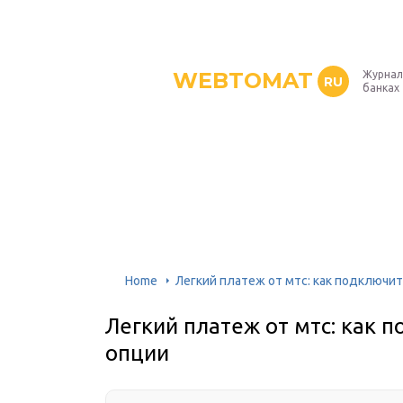
WEBTOMAT
Журнал
RU
банках
Home
Легкий платеж от мтс: как подключит
Легкий платеж от мтс: как п
опции