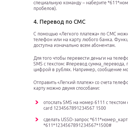
специальную команду – наберите *611*ном
пробелов).
4. Перевод по СМС
С помощью «Легкого платежа» по СМС можн
телефон или на карту любого банка. Функ
доступна изначально всем абонентам.
Для того чтобы перевести деньги на телеф
SMS с текстом: #перевод сумма_перевода, 
цифрой в рублях. Например, сообщение мо
Отправить «Легкий платеж» со счета телеф
карту можно двумя способами:
отослать SMS на номер 6111 с тексто
card 1234567891234567 1500
сделать USSD-запрос *611*номер_кар
*611*1234567891234567*1500#