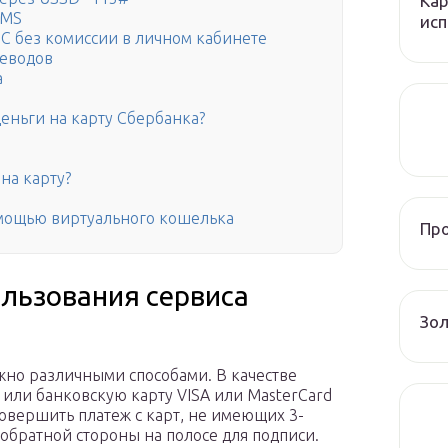
Кар
SMS
исп
С без комиссии в личном кабинете
реводов
а
деньги на карту Сбербанка?
на карту?
омощью виртуального кошелька
Пр
ользования сервиса
Зол
но различными способами. В качестве
 или банковскую карту VISA или MasterCard
совершить платеж с карт, не имеющих 3-
 обратной стороны на полосе для подписи.