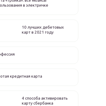
та «тройка»: все нюансы
ользования в электричке
10 лучших дебетовых
карт в 2021 году
офессия
отая кредитная карта
4 способа активировать
карту сбербанка