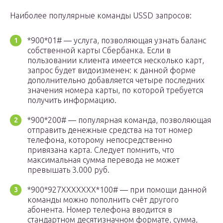
Наиболее популярные команды USSD запросов:
*900*01# — услуга, позволяющая узнать баланс
собственной карты Сбербанка. Если в
пользовании клиента имеется несколько карт,
запрос будет видоизменен: к данной форме
дополнительно добавляется четыре последних
значения номера карты, по которой требуется
получить информацию.
*900*200# — популярная команда, позволяющая
отправить денежные средства на тот номер
телефона, которому непосредственно
привязана карта. Следует помнить, что
максимальная сумма перевода не может
превышать 3.000 руб.
*900*927ХХХХХХХ*100# — при помощи данной
команды можно пополнить счёт другого
абонента. Номер телефона вводится в
стандартном десятизначном формате, сумма,