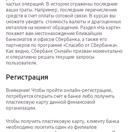
частых операций. В истории отражены последние
ваши траты. Например, последние перечисления
средств в счет оплаты сотовой связи. В курсах вы
сможете увидеть стоимость валюты и драгоценных
металлов на момент обращения. Раздел «На карте»
покажет вам местонахождение ближайших
банкоматов и офисов Сбербанка, а также его
партнеров по программе «Спасибо от Сбербанка».
Как видно, Сбербанк Онлайн призван моментально
и оперативно решать текущие запросы
пользователя.
Регистрация
Внимание! Чтобы пройти онлайн-регистрацию,
потребуется открыть счет в банке либо получить
пластиковую карту данной финансовой
организации.
Чтобы получить пластиковую карту, клиенту банка
необходимо посетить один из филиалов