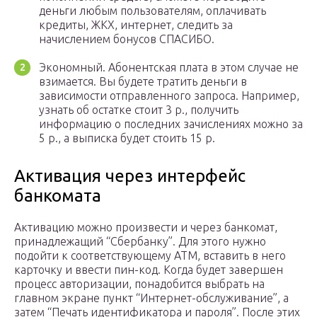
деньги любым пользователям, оплачивать
кредиты, ЖКХ, интернет, следить за
начислением бонусов СПАСИБО.
Экономный. Абонентская плата в этом случае не
взимается. Вы будете тратить деньги в
зависимости отправленного запроса. Например,
узнать об остатке стоит 3 р., получить
информацию о последних зачислениях можно за
5 р., а выписка будет стоить 15 р.
Активация через интерфейс
банкомата
Активацию можно произвести и через банкомат,
принадлежащий “Сбербанку”. Для этого нужно
подойти к соответствующему АТМ, вставить в него
карточку и ввести пин-код. Когда будет завершен
процесс авторизации, понадобится выбрать на
главном экране пункт “Интернет-обслуживание”, а
затем “Печать идентификатора и пароля”. После этих