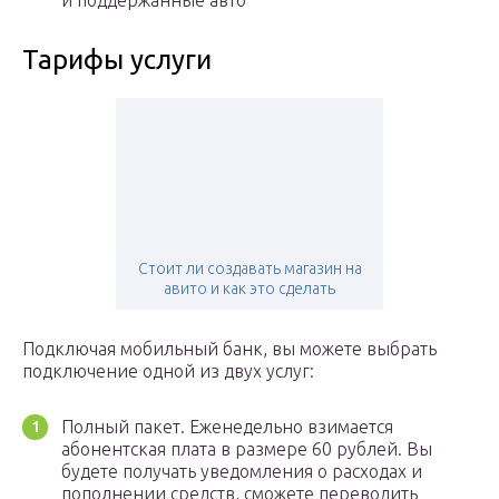
и поддержанные авто
Тарифы услуги
Стоит ли создавать магазин на
авито и как это сделать
Подключая мобильный банк, вы можете выбрать
подключение одной из двух услуг:
Полный пакет. Еженедельно взимается
абонентская плата в размере 60 рублей. Вы
будете получать уведомления о расходах и
пополнении средств, сможете переводить