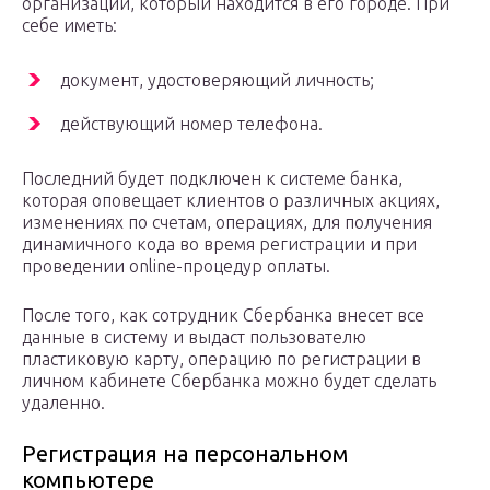
организации, который находится в его городе. При
себе иметь:
документ, удостоверяющий личность;
действующий номер телефона.
Последний будет подключен к системе банка,
которая оповещает клиентов о различных акциях,
изменениях по счетам, операциях, для получения
динамичного кода во время регистрации и при
проведении online-процедур оплаты.
После того, как сотрудник Сбербанка внесет все
данные в систему и выдаст пользователю
пластиковую карту, операцию по регистрации в
личном кабинете Сбербанка можно будет сделать
удаленно.
Регистрация на персональном
компьютере