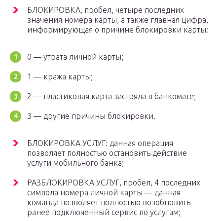
БЛОКИРОВКА, пробел, четыре последних
значения номера карты, а также главная цифра,
информирующая о причине блокировки карты:
0 — утрата личной карты;
1 — кража карты;
2 — пластиковая карта застряла в банкомате;
3 — другие причины блокировки.
БЛОКИРОВКА УСЛУГ: данная операция
позволяет полностью остановить действие
услуги мобильного банка;
РАЗБЛОКИРОВКА УСЛУГ, пробел, 4 последних
символа номера личной карты — данная
команда позволяет полностью возобновить
ранее подключенный сервис по услугам;