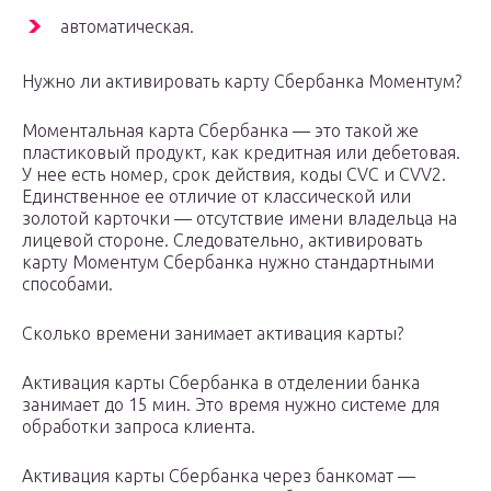
автоматическая.
Нужно ли активировать карту Сбербанка Моментум?
Моментальная карта Сбербанка — это такой же
пластиковый продукт, как кредитная или дебетовая.
У нее есть номер, срок действия, коды CVC и CVV2.
Единственное ее отличие от классической или
золотой карточки — отсутствие имени владельца на
лицевой стороне. Следовательно, активировать
карту Моментум Сбербанка нужно стандартными
способами.
Сколько времени занимает активация карты?
Активация карты Сбербанка в отделении банка
занимает до 15 мин. Это время нужно системе для
обработки запроса клиента.
Активация карты Сбербанка через банкомат —