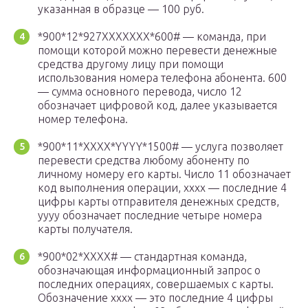
указанная в образце — 100 руб.
*900*12*927ХХХХХХХ*600# — команда, при
помощи которой можно перевести денежные
средства другому лицу при помощи
использования номера телефона абонента. 600
— сумма основного перевода, число 12
обозначает цифровой код, далее указывается
номер телефона.
*900*11*ХХХХ*YYYY*1500# — услуга позволяет
перевести средства любому абоненту по
личному номеру его карты. Число 11 обозначает
код выполнения операции, xxxx — последние 4
цифры карты отправителя денежных средств,
yyyy обозначает последние четыре номера
карты получателя.
*900*02*ХХХХ# — стандартная команда,
обозначающая информационный запрос о
последних операциях, совершаемых с карты.
Обозначение xxxx — это последние 4 цифры