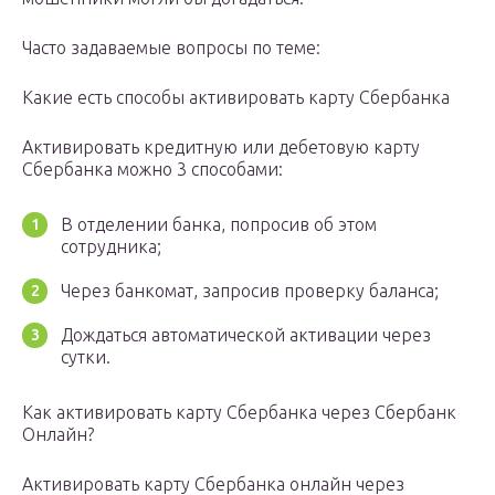
Часто задаваемые вопросы по теме:
Какие есть способы активировать карту Сбербанка
Активировать кредитную или дебетовую карту
Сбербанка можно 3 способами:
В отделении банка, попросив об этом
сотрудника;
Через банкомат, запросив проверку баланса;
Дождаться автоматической активации через
сутки.
Как активировать карту Сбербанка через Сбербанк
Онлайн?
Активировать карту Сбербанка онлайн через