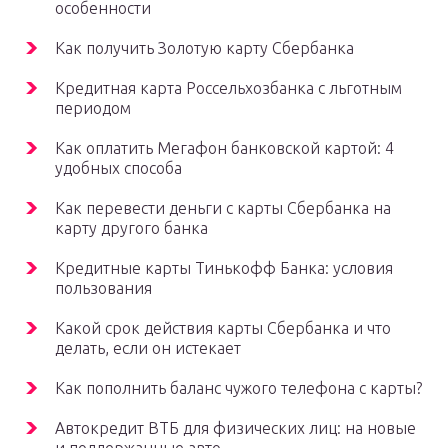
особенности
Как получить Золотую карту Сбербанка
Кредитная карта Россельхозбанка с льготным
периодом
Как оплатить Мегафон банковской картой: 4
удобных способа
Как перевести деньги с карты Сбербанка на
карту другого банка
Кредитные карты Тинькофф Банка: условия
пользования
Какой срок действия карты Сбербанка и что
делать, если он истекает
Как пополнить баланс чужого телефона с карты?
Автокредит ВТБ для физических лиц: на новые