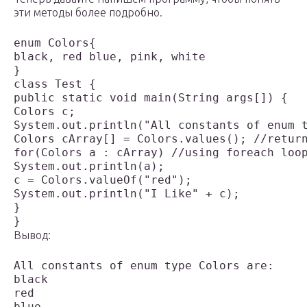
эти методы более подробно.
enum Colors{

black, red blue, pink, white

}

class Test {

public static void main(String args[]) {

Colors c;

System.out.println("All constants of enum t
Colors cArray[] = Colors.values(); //return
for(Colors a : cArray) //using foreach loop
System.out.println(a);

c = Colors.valueOf("red");

System.out.println("I Like" + c);

}

}
Вывод:
All constants of enum type Colors are:

black

red

blue
