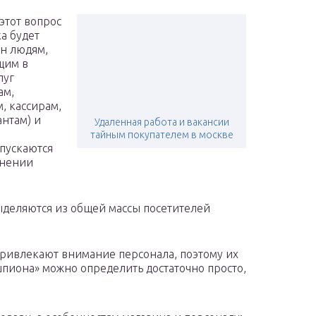
 этот вопрос
а будет
н людям,
щим в
луг
ам,
, кассирам,
антам) и
Удаленная работа и вакансии
тайным покупателем в москве
пускаются
лнении
ыделяются из общей массы посетителей
привлекают внимание персонала, поэтому их
шпиона» можно определить достаточно просто,