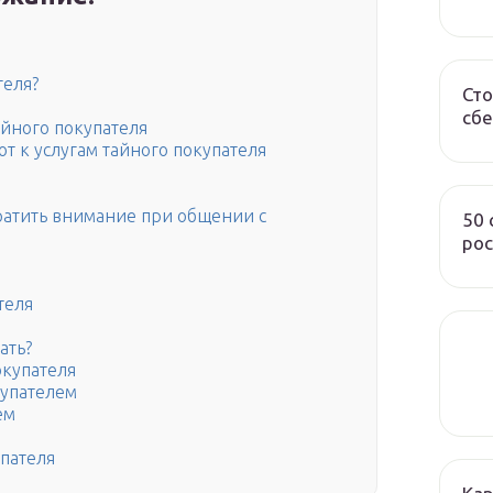
теля?
Сто
сбе
айного покупателя
ют к услугам тайного покупателя
братить внимание при общении с
50
рос
теля
ать?
окупателя
упателем
ем
пателя