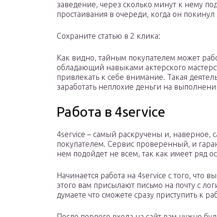
заведение, через сколько минут к нему п
простаивания в очереди, когда он покинул 
Сохраните статью в 2 клика:
Как видно, тайным покупателем может раб
обладающий навыками актерского мастерст
привлекать к себе внимание. Такая деятел
заработать неплохие деньги на выполнени
Работа в 4service
4service – самый раскручены и, наверное,
покупателем. Сервис проверенный, и гаран
нем подойдет не всем, так как имеет ряд о
Начинается работа на 4service с того, что 
этого вам присылают письмо на почту с лог
думаете что сможете сразу приступить к рабо
После первого входа на сайт вам нужно бу