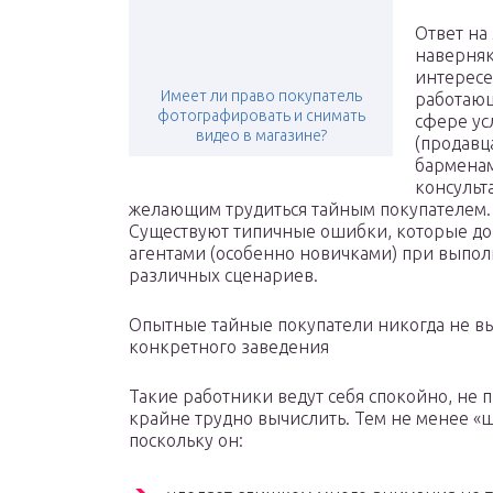
Ответ на
наверняк
интересе
Имеет ли право покупатель
работаю
фотографировать и снимать
сфере ус
видео в магазине?
(продавц
барменам
консульт
желающим трудиться тайным покупателем.
Существуют типичные ошибки, которые до
агентами (особенно новичками) при выпо
различных сценариев.
Опытные тайные покупатели никогда не в
конкретного заведения
Такие работники ведут себя спокойно, не 
крайне трудно вычислить. Тем не менее «
поскольку он: