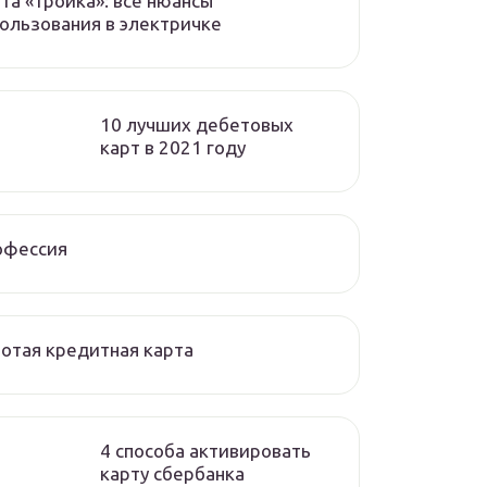
та «тройка»: все нюансы
ользования в электричке
10 лучших дебетовых
карт в 2021 году
офессия
отая кредитная карта
4 способа активировать
карту сбербанка