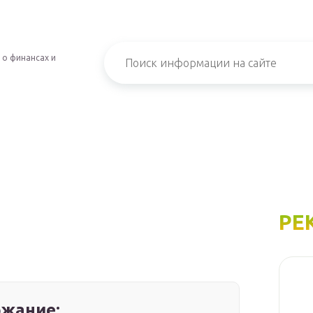
 о финансах и
РЕ
жание: