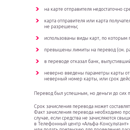
на карте отправителя недостаточно ср
карта отправителя или карта получат
не разрешены;
использованы виды карт, по которым 
превышены лимиты на перевод (см. р
в переводе отказал банк, выпустивший
неверно введены параметры карты от
неверный номер карты, или срок дейс
Перевод был успешным, но деньги до сих п
Срок зачисления перевода может составлять
Факт зачисления перевода необходимо пров
случае, если средства не зачисляются свы
в Телефонный центр «Альфа-Консультант» 
или подать претензию для проведения рас