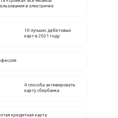
та «тройка»: все нюансы
ользования в электричке
10 лучших дебетовых
карт в 2021 году
офессия
4 способа активировать
карту сбербанка
отая кредитная карта