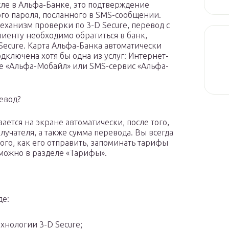
сле в Альфа-Банке, это подтверждение
ого пароля, посланного в SMS-сообщении.
еханизм проверки по 3-D Secure, перевод с
лиенту необходимо обратиться в банк,
Secure. Карта Альфа-Банка автоматически
одключена хотя бы одна из услуг: Интернет-
е «Альфа-Мобайл» или SMS-сервис «Альфа-
евод?
ется на экране автоматически, после того,
учателя, а также сумма перевода. Вы всегда
того, как его отправить, запоминать тарифы
 можно в разделе «Тарифы».
де:
хнологии 3-D Secure;