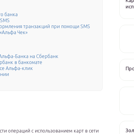
Кар
исп
го банка
 SMS
формления транзакций при помощи SMS
 «Альфа Чек»
 Альфа-Банка на Сбербанк
рбанк в банкомате
Пр
се Альфа-клик
ении
Зол
ти операций с использованием карт в сети