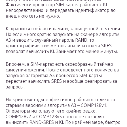
Фактически процессор SIM-карты работает с KI
непосредственно, и передавать идентификатор во
внешнюю сеть не нужно.
KI хранится в области памяти, защищенной от чтения.
Но если многократно запускать на сканере алгоритм
A3 и вводить случайный пароль RAND, то
криптографические методы анализа ответа SRES
позволят вычислить KI. Занимает это менее минуты.
Впрочем, в SIM-картах есть своеобразный таймер
самоуничтожения. После определенного количества
запусков алгоритма А3 процессор SIM-карты
перестает вычислять SRES и вообще реагировать за
запросы.
Но криптометоды эффективно работают только со
старыми версиями алгоритма A3 – COMP128v1.
Операторы используют его крайне редко.
COMP128v2 и COMP128v3 просто не позволят
вычислить RAND-SRES и KI. По крайней мере, быстро