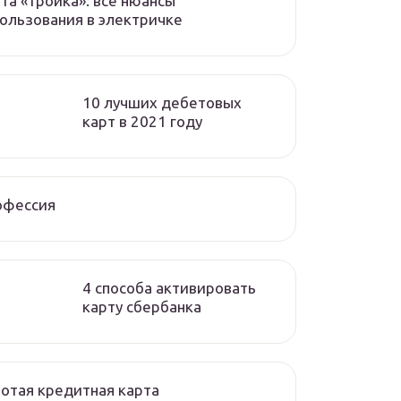
та «тройка»: все нюансы
ользования в электричке
10 лучших дебетовых
карт в 2021 году
офессия
4 способа активировать
карту сбербанка
отая кредитная карта