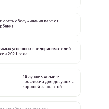
имость обслуживания карт от
рбанка
 самых успешных предпринимателей
сии 2021 года
18 лучших онлайн-
профессий для девушек с
хорошей зарплатой