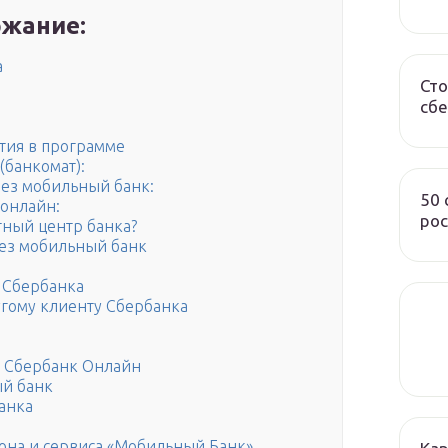
жание:
а
Сто
сбе
стия в программе
(банкомат):
ез мобильный банк:
50
онлайн:
рос
тный центр банка?
рез мобильный банк
т Сбербанка
угому клиенту Сбербанка
з Сбербанк Онлайн
й банк
анка
на и сервиса «Мобильный Банк»