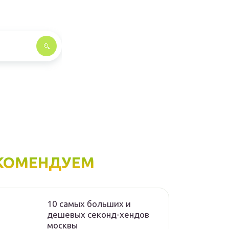
КОМЕНДУЕМ
10 самых больших и
дешевых секонд-хендов
москвы