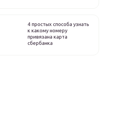
4 простых способа узнать
к какому номеру
привязана карта
сбербанка