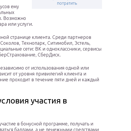
потратить
усов ему
альных
м. Возможно
ра или услуги.
чной странице клиента. Среди партнеров
 Соколов, Технопарк, Ситимобил, Эстель,
оциальные сети: ВК и одноклассники, сервисы
СберСтрахование, СберДиск.
независимо от использования одной или
ависит от уровня привилегий клиента и
ение проходит в течение пяти дней и каждый
словия участия в
участие в бонусной программе, получать и
ваться баллами, а не денежными средствами