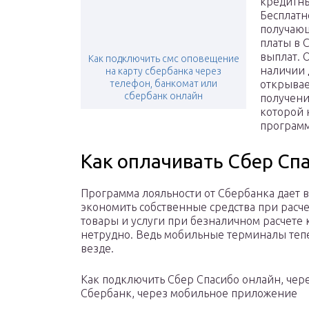
кредитны
Бесплатн
получаю
платы в 
выплат. 
Как подключить смс оповещение
наличии 
на карту сбербанка через
телефон, банкомат или
открывае
сбербанк онлайн
получени
которой 
программ
Как оплачивать Сбер Сп
Программа лояльности от Сбербанка дает 
экономить собственные средства при расче
товары и услуги при безналичном расчете 
нетрудно. Ведь мобильные терминалы тепе
везде.
Как подключить Сбер Спасибо онлайн, чер
Сбербанк, через мобильное приложение