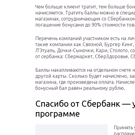
Чем больше клиент тратит, тем больше бон
начисляется. Тратить баллы можно в специ
магазинах, сотрудничающих со Сбербанко
погашение бонусами до 90% стоимости това
Перечень компаний участником есть на ли
такие компании как Связной, Бургер Кинг,
Л’Этуаль, Дочки-Сыночки, Кари, Столото, с
от сербанка: Сбермаркет, СберЗдоровье, 
Баллы накапливаются на отдельном счете 
другой карты. Сколько будет начислено, з
магазина, где произведена оплата. Начисл
бонусный бал равен реальному рублю.
Спасибо от Сбербанк — у
программе
Принять 
расплачи