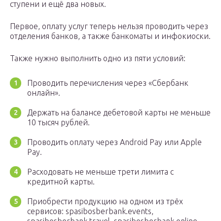
ступени и ещё два новых.
Первое, оплату услуг теперь нельзя проводить через
отделения банков, а также банкоматы и инфокиоски.
Также нужно выполнить одно из пяти условий:
Проводить перечисления через «Сбербанк
онлайн».
Держать на балансе дебетовой карты не меньше
10 тысяч рублей.
Проводить оплату через Android Pay или Apple
Pay.
Расходовать не меньше трети лимита с
кредитной карты.
Приобрести продукцию на одном из трёх
сервисов: spasibosberbank.events,
spasibosberbank.travel, spasibosberbank.online.