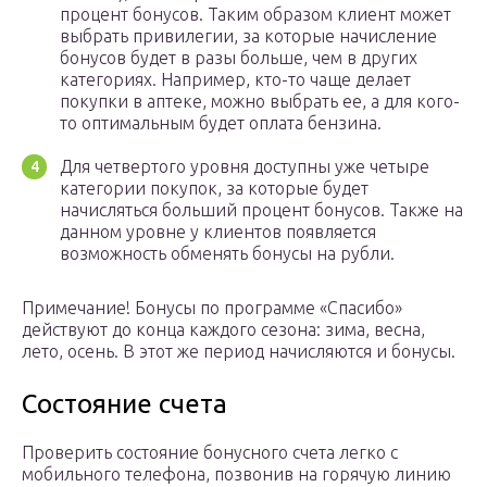
процент бонусов. Таким образом клиент может
выбрать привилегии, за которые начисление
бонусов будет в разы больше, чем в других
категориях. Например, кто-то чаще делает
покупки в аптеке, можно выбрать ее, а для кого-
то оптимальным будет оплата бензина.
Для четвертого уровня доступны уже четыре
категории покупок, за которые будет
начисляться больший процент бонусов. Также на
данном уровне у клиентов появляется
возможность обменять бонусы на рубли.
Примечание! Бонусы по программе «Спасибо»
действуют до конца каждого сезона: зима, весна,
лето, осень. В этот же период начисляются и бонусы.
Состояние счета
Проверить состояние бонусного счета легко с
мобильного телефона, позвонив на горячую линию