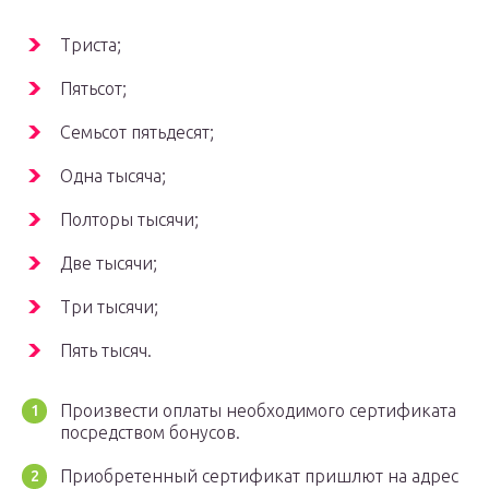
Триста;
Пятьсот;
Семьсот пятьдесят;
Одна тысяча;
Полторы тысячи;
Две тысячи;
Три тысячи;
Пять тысяч.
Произвести оплаты необходимого сертификата
посредством бонусов.
Приобретенный сертификат пришлют на адрес