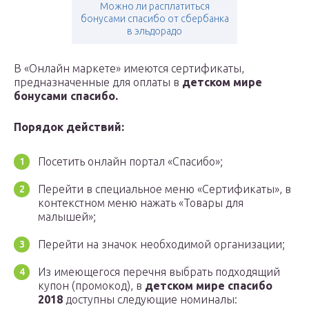
Можно ли расплатиться
бонусами спасибо от сбербанка
в эльдорадо
В «Онлайн маркете» имеются сертификаты,
предназначенные для оплаты в
детском мире
бонусами спасибо.
Порядок действий:
Посетить онлайн портал «Спасибо»;
Перейти в специальное меню «Сертификаты», в
контекстном меню нажать «Товары для
малышей»;
Перейти на значок необходимой организации;
Из имеющегося перечня выбрать подходящий
купон (промокод), в
детском мире спасибо
2018
доступны следующие номиналы: