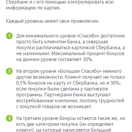
СберБанк и с его помощью контролировать всю
информацию по картам.
Каждый уровень имеет свои привилегии.
Для минимального уровня «Спасибо» достаточно
просто быть клиентом банка, а совершая
покупки расплачиваться карточкой СберБанка, а
не наличными. Максимальный процент бонусов
на данном уровне составляет 30%.
На втором уровне «Большое Спасибо» немного
другие возможности. Клиент получает не только
0,5% бонусов на карту от СберБанка, но и 30%,
если покупки были сделаны у партнеров
программы. Партнерами банка выступают
востребованные компании, поэтому трудностей
с покупкой товаров не возникает.
На третьем уровне бонусы остаются такие же, но
есть две категории покупок (их определяет
клиент), на которые начисляется больший